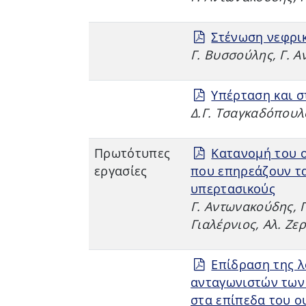
Στένωση νεφρι
Γ. Βυσσούλης, Γ. 
Υπέρταση και σ
Δ.Γ. Τσαγκαδόπουλ
Πρωτότυπες
Κατανομή του ο
εργασίες
που επηρεάζουν τα
υπερτασικούς
Γ. Αντωνακούδης, 
Γιαλέρνιος, Αλ. Ζ
Επίδραση της 
ανταγωνιστών των
στα επίπεδα του ο