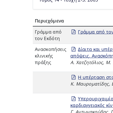
Περιεχόμενα
Γράμμα από
Γράμμα από το
τον Εκδότη
Aνασκοπήσεις
Δίαιτα και υπέρ
κλινικής
απόψεις. Ανασκόπη
πράξης
Α. Χατζητόλιος, Μ
Η υπέρταση στ
Κ. Μαυροματίδης, 
Υπερουριχαιμία
καρδιαγγειακός κί
Γ. Αντωνακούδης, 