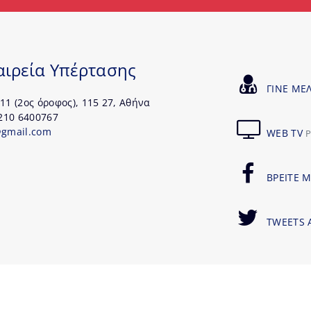
αιρεία Υπέρτασης
ΓΙΝΕ ΜΕ
11 (2ος όροφος), 115 27, Αθήνα
 210 6400767
@gmail.com
WEB TV
P
ΒΡΕΙΤΕ 
TWEETS 
δίαση & Ανάπτυξη Ιστότοπου United On Line S.A