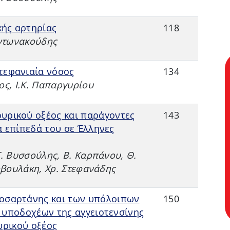
κής αρτηρίας
118
Αντωνακούδης
τεφανιαία νόσος
134
ος, Ι.Κ. Παπαργυρίου
υρικού οξέος και παράγοντες
143
 επίπεδά του σε Έλληνες
Γ. Βυσσούλης, Β. Καρπάνου, Θ.
ερβουλάκη, Χρ. Στεφανάδης
λοσαρτάνης και των υπόλοιπων
150
 υποδοχέων της αγγειοτενσίνης
υρικού οξέος