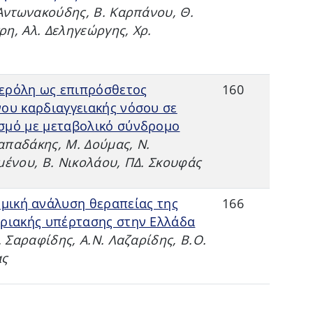
 Αντωνακούδης, Β. Καρπάνου, Θ.
τρη, Αλ. Δεληγεώργης, Χρ.
τερόλη ως επιπρόσθετος
160
ου καρδιαγγειακής νόσου σε
σμό με μεταβολικό σύνδρομο
Παπαδάκης, Μ. Δούμας, Ν.
μένου, Β. Νικολάου, ΠΔ. Σκουφάς
μική ανάλυση θεραπείας της
166
ηριακής υπέρτασης στην Ελλάδα
. Σαραφίδης, Α.Ν. Λαζαρίδης, Β.Ο.
ας