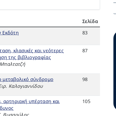
Σελίδα
ν Εκδότη
83
ταση, κλασικές και νεότερες
87
ση της βιβλιογραφίας
. Μπαλτατζή
ο μεταβολικό σύνδρομο
98
Ειρ. Καλογιαννίδου
, αρτηριακή υπέρταση και
105
νδυνος
Γ. Βυσσούλης