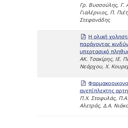
Γρ. Βυσσούλης, Γ.
Γιαλέρνιος, Π. Πιέ
Στεφανάδης
Η ολική χολησ
παράγοντας κινδύν
υπερτασικό πληθυ
ΑΚ. Τσακίρης, ΙΕ. 
Νεάρχου, Χ. Κουρε
Φαρμακοοικονο
ανεπίπλεκτης αρτ
Π.Χ. Σταφυλάς, Π.Α
Αλετράς, Δ.Α. Νιάκ