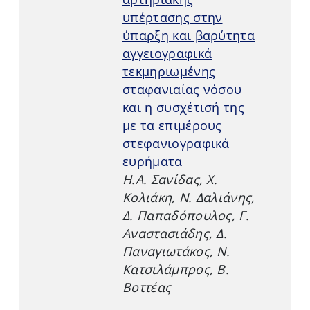
υπέρτασης στην
ύπαρξη και βαρύτητα
αγγειογραφικά
τεκμηριωμένης
σταφανιαίας νόσου
και η συσχέτισή της
με τα επιμέρους
στεφανιογραφικά
ευρήματα
Η.Α. Σανίδας, Χ.
Κολιάκη, Ν. Δαλιάνης,
Δ. Παπαδόπουλος, Γ.
Αναστασιάδης, Δ.
Παναγιωτάκος, Ν.
Κατσιλάμπρος, Β.
Βοττέας