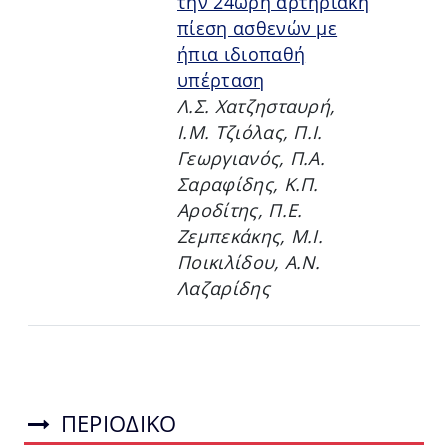
την 24ωρη αρτηριακή
πίεση ασθενών με
ήπια ιδιοπαθή
υπέρταση
Λ.Σ. Χατζησταυρή,
Ι.Μ. Τζιόλας, Π.Ι.
Γεωργιανός, Π.Α.
Σαραφίδης, Κ.Π.
Αροδίτης, Π.Ε.
Ζεμπεκάκης, Μ.Ι.
Ποικιλίδου, Α.Ν.
Λαζαρίδης
ΠΕΡΙΟΔΙΚΟ