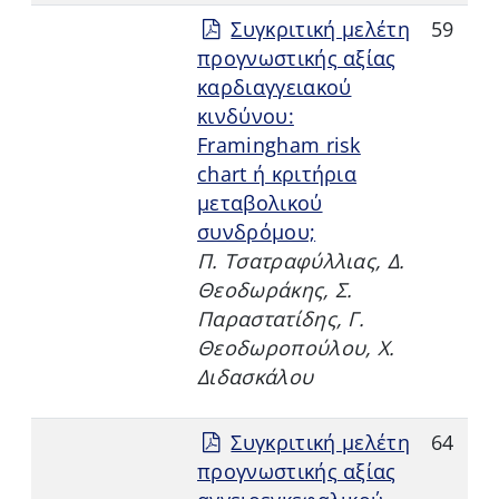
Συγκριτική μελέτη
59
προγνωστικής αξίας
καρδιαγγειακού
κινδύνου:
Framingham risk
chart ή κριτήρια
μεταβολικού
συνδρόμου;
Π. Τσατραφύλλιας, Δ.
Θεοδωράκης, Σ.
Παραστατίδης, Γ.
Θεοδωροπούλου, Χ.
Διδασκάλου
Συγκριτική μελέτη
64
προγνωστικής αξίας