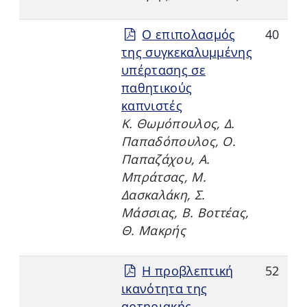
Ο επιπολασμός
40
της συγκεκαλυμμένης
υπέρτασης σε
παθητικούς
καπνιστές
Κ. Θωμόπουλος, Δ.
Παπαδόπουλος, Ο.
Παπαζάχου, Α.
Μπράτσας, Μ.
Δασκαλάκη, Σ.
Μάσσιας, Β. Βοττέας,
Θ. Μακρής
Η προβλεπτική
52
ικανότητα της
αρτηριακής