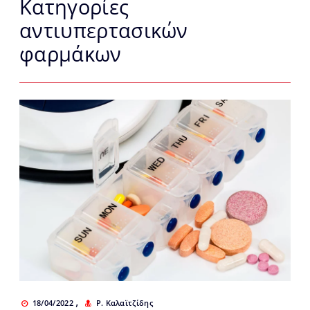
­Κατηγορίες
αντιυπερτασικών
φαρμάκων
,
18/04/2022
Ρ. Καλαϊτζίδης