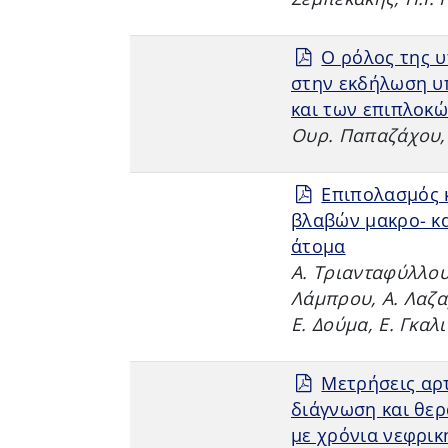
Ο ρόλος της 
στην εκδήλωση υ
και των επιπλοκώ
Ουρ. Παπαζάχου,
Επιπολασμός 
βλαβών μακρο- κα
άτομα
Α. Τριανταφύλλου,
Λάμπρου, Α. Λαζαρ
Ε. Δούμα, Ε. Γκαλ
Μετρήσεις αρτ
διάγνωση και θερ
με χρόνια νεφρικη