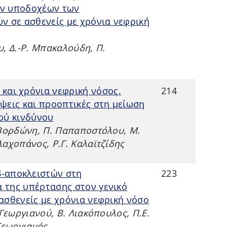
ν υποδοχέων των
ν σε ασθενείς με χρόνια νεφρική
υ, Δ.-Ρ. Μπακαλούδη, Π.
 και χρόνια νεφρική νόσος.
214
ψεις και προοπτικές στη μείωση
ού κινδύνου
 Βορδώνη, Π. Παπαποστόλου, Μ.
λαχοπάνος, Ρ.Γ. Καλαϊτζίδης
β-αποκλειστών στη
223
 της υπέρτασης στον γενικό
σθενείς με χρόνια νεφρική νόσο
 Γεωργιανού, Β. Λιακόπουλος, Π.Ε.
Γεωργιανός