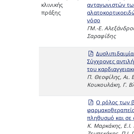
κλινικής
ανταγωνιστών τω
πράξης
αλατοκορτικοειδώ
νόσο
ΓΜ.-Ε. Αλεξάνδρο
Σαραφίδης
Δυσλιπιδαιμία
Σύγχρονες αντιλή
του καρδιαγγειακ
Π. Θεοφίλης, Αι.
Κουκουλάκη, Γ. Β
Ο ρόλος των 
φαρμακοθεραπεία
πληθυσμό και σε α
Κ. Μαρκάκης, E.Ι.
Ζεμπεκάκης, Π.Ι. 