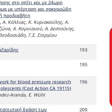
ησης στο σπίτι και με 24ωρη
ομα με υπέρταση και σακχαρώδη
 ή προδιαβήτη
Α. Κόλλιας, Κ. Κυριακούλης, Α.
ζώνα, Α. Κομνιανού, Α. Δεστούνης,
Θεοδοσιάδη, Γ.Σ. Στεργίου
αζαρίδης
193
195
ork for blood pressure research
196
dolescents (Cost Action CA 19115)
andez-Aranda, E. Wühl
τατευτική δράση των
200