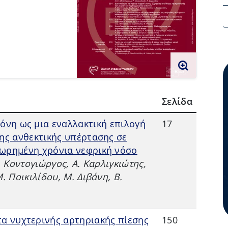
zoom
Σελίδα
όνη ως μια εναλλακτική επιλογή
17
της ανθεκτικής υπέρτασης σε
χωρημένη χρόνια νεφρική νόσο
Ι. Κοντογιώργος, Α. Καρλιγκιώτης,
Μ. Ποικιλίδου, Μ. Διβάνη, Β.
α νυχτερινής αρτηριακής πίεσης
150