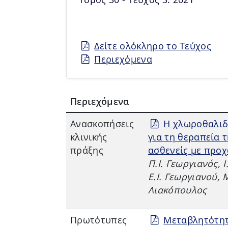
Δείτε ολόκληρο το Tεύχος
Περιεχόμενα
Περιεχόμενα
Aνασκοπήσεις
Η χλωροθαλιδ
κλινικής
για τη θεραπεία 
πράξης
ασθενείς με προ
Π.Ι. Γεωργιανός, 
Ε.Ι. Γεωργιανού, 
Λιακόπουλος
Πρωτότυπες
Μεταβλητότητ