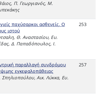
Βάιος, Π. Γεωργιανός, Μ.
μπεκάκης
υγιείς παχύσαρκοι ασθενείς. Ο
253
ους ιστού
́τσαλη, Θ. Αναστασίου, Ευ.
́δας, Δ. Παπαδόπουλος, Ι.
εντρική παραλλαγή συνδρόμου
257
έψιμης εγκεφαλοπάθειας
 Σπηλιοπούλου, Αικ. Λύκκα, Ευ.