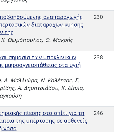
υποβοηθούμενης αναπαραγωγής
230
περτασικών διαταραχών κύησης
ν της
 Κ. Θωμόπουλος, Θ. Μακρής
και σημασία των υποκλινικών
238
ι μικροαγγειοπάθειας στα υγιή
 Α. Μαλλιώρα, Ν. Κολέτσος, Σ.
ίδης, Α. Δημητριάδου, Κ. Δίπλα,
ιαγκούση
ηριακής πίεσης στο σπίτι για τη
246
απεία της υπέρτασης σε ασθενείς
́ νόσο