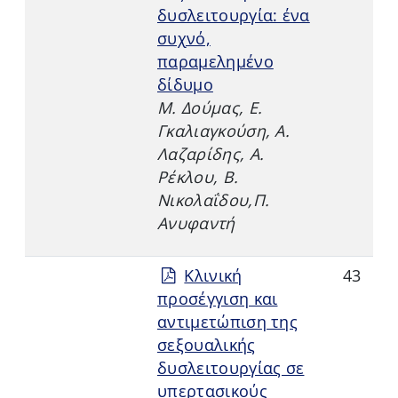
δυσλειτουργία: ένα
συχνό,
παραμελημένο
δίδυμο
Μ. Δούμας, Ε.
Γκαλιαγκούση, Α.
Λαζαρίδης, Α.
Ρέκλου, Β.
Νικολαΐδου,Π.
Ανυφαντή
Κλινική
43
προσέγγιση και
αντιμετώπιση της
σεξουαλικής
δυσλειτουργίας σε
υπερτασικούς