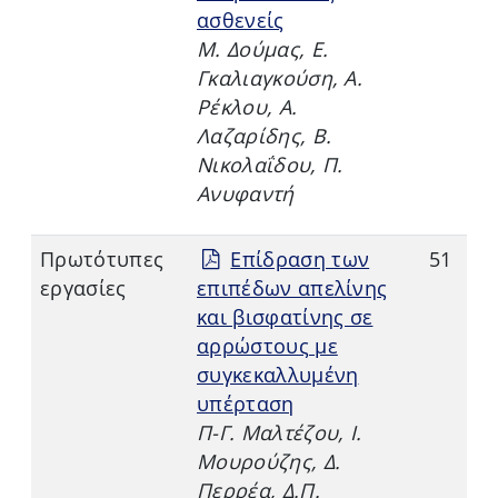
ασθενείς
Μ. Δούμας, Ε.
Γκαλιαγκούση, Α.
Ρέκλου, Α.
Λαζαρίδης, Β.
Νικολαΐδου, Π.
Ανυφαντή
Πρωτότυπες
Επίδραση των
51
εργασίες
επιπέδων απελίνης
και βισφατίνης σε
αρρώστους με
συγκεκαλλυμένη
υπέρταση
Π-Γ. Μαλτέζου, Ι.
Μουρούζης, Δ.
Περρέα, Δ.Π.