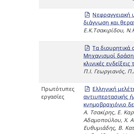
Νεφραγγειακή υ
διάγνωση και θερα
Ε.Κ.Τσακιρίδου, Ν.Κ
Τα διουρητικά 
Μηχανισμοί δράσης
κλινικές ενδείξεις
Π.Ι. Γεωργιανός, Π
Πρωτότυπες
Ελληνική μελέτ
εργασίες
αντιυπερτασικής ή
κνημοβραχιόνιο δε
Α. Τσακίρης, Ε. Κα
Αδαμοπούλου, Χ. Α
Ευθυμιάδης, Β. Κατ