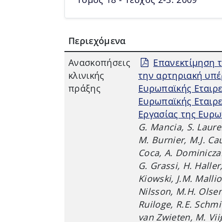
Περιεχόμενα
Aνασκοπήσεις
Επανεκτίμηση 
κλινικής
την αρτηριακή υπέ
πράξης
Ευρωπαϊκής Εταιρε
Ευρωπαϊκής Εταιρε
Εργασίας της Ευρω
G. Mancia, S. Lauren
M. Burnier, M.J. Cau
Coca, A. Dominiczak
G. Grassi, H. Haller
Kiowski, J.M. Mallio
Nilsson, M.H. Olsen,
Ruiloge, R.E. Schmie
van Zwieten, M. Vii