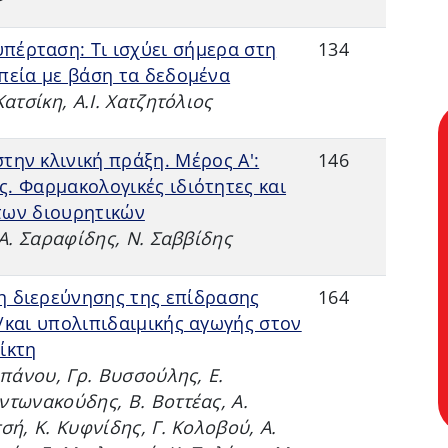
πέρταση: Τι ισχύει σήμερα στη
134
πεία με βάση τα δεδομένα
ατσίκη, Α.Ι. Χατζητόλιος
στην κλινική πράξη. Μέρος Α':
146
. Φαρμακολογικές ιδιότητες και
 των διουρητικών
.Α. Σαραφίδης, Ν. Σαββίδης
η διερεύνησης της επίδρασης
164
/και υπολιπιδαιμικής αγωγής στον
ίκτη
ρπάνου, Γρ. Βυσσούλης, Ε.
ντωνακούδης, Β. Βοττέας, Α.
σή, Κ. Κυφνίδης, Γ. Κολοβού, Α.