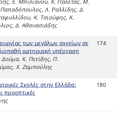
ής, Ε. Μπιλιανού, Κ. Παλέτας, Μ.
 Παπαδόπουλος, Λ. Ραλλίδης, Δ.
ταφυλλίδου, Κ. Τσιούφης, Κ.
λιος, Δ. Αθανασιάδης
τουργίας των μεγάλων αγγείων σε
174
ιδιοπαθή αρτηριακή υπέρταση
 Δούμα, Κ. Πετίδης, Π.
ούμας, Χ. Ζαμπούλης
Ιατρικές Σχολές στην Ελλάδα:
180
ι προοπτικές
νης