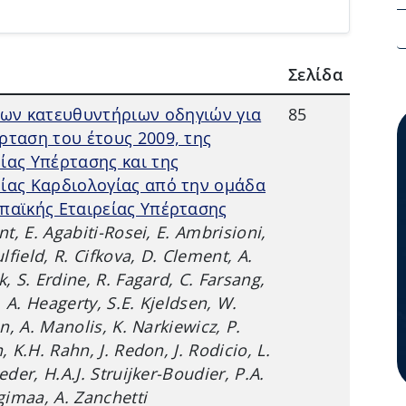
Σελίδα
των κατευθυντήριων οδηγιών για
85
ρταση του έτους 2009, της
ίας Υπέρτασης και της
ίας Καρδιολογίας από την ομάδα
παϊκής Εταιρείας Υπέρτασης
t, E. Agabiti-Rosei, E. Ambrisioni,
lfield, R. Cifkova, D. Clement, A.
, S. Erdine, R. Fagard, C. Farsang,
, A. Heagerty, S.E. Kjeldsen, W.
n, A. Manolis, K. Narkiewicz, P.
 K.H. Rahn, J. Redon, J. Rodicio, L.
der, H.A.J. Struijker-Boudier, P.A.
gimaa, A. Zanchetti