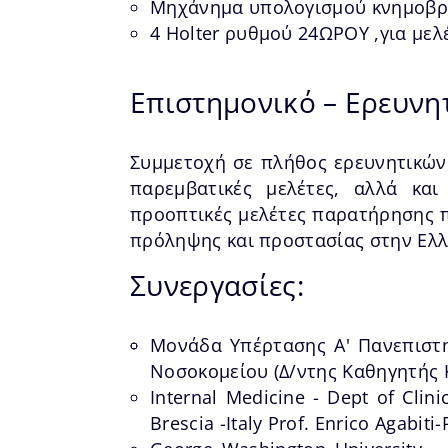
Μηχάνημα υπολογισμού κνημοβραχ
4 Holter ρυθμού 24ΩΡΟΥ ,για με
Επιστημονικό – Ερευνη
Συμμετοχή σε πλήθος ερευνητικών 
παρεμβατικές μελέτες, αλλά και
προοπτικές μελέτες παρατήρησης 
πρόληψης και προστασίας στην Ελ
Συνεργασίες:
Μονάδα Υπέρτασης Α' Πανεπιστη
Noσοκομείου (Δ/ντης Καθηγητής 
Internal Medicine - Dept of Clini
Brescia -Ιtaly Prof. Enrico Agabiti