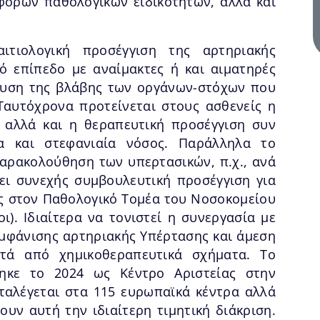
φόρων παθολογικών ειδικοτήτων, αλλά και
ιτιολογική προσέγγιση της αρτηριακής
κό επίπεδο με αναίμακτες ή και αιματηρές
νευση της βλάβης των οργάνων-στόχων που
Ταυτόχρονα προτείνεται στους ασθενείς η
 αλλά και η θεραπευτική προσέγγιση συν
α και στεφανιαία νόσος. Παράλληλα το
παρακολούθηση των υπερτασικών, π.χ., ανά
ει συνεχής συμβουλευτική προσέγγιση για
ς στον Παθολογικό Τομέα του Νοσοκομείου
ι). Ιδιαίτερα να τονιστεί η συνεργασία με
εμφάνισης αρτηριακής Υπέρτασης και άμεση
ετά από χημικοθεραπευτικά σχήματα. Το
τηκε το 2024 ως Κέντρο Αριστείας στην
ταλέγεται στα 115 ευρωπαϊκά κέντρα αλλά
ουν αυτή την ιδιαίτερη τιμητική διάκριση.