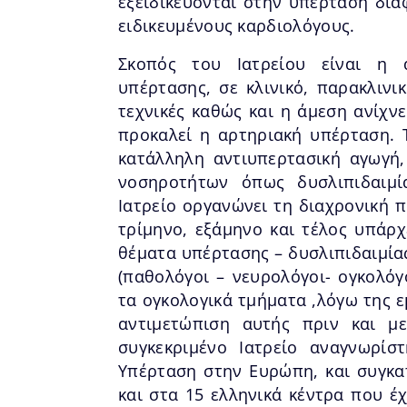
εξειδικεύονται στην υπέρταση δια
ειδικευμένους καρδιολόγους.
Σκοπός του Ιατρείου είναι η α
υπέρτασης, σε κλινικό, παρακλινι
τεχνικές καθώς και η άμεση ανίχ
προκαλεί η αρτηριακή υπέρταση. 
κατάλληλη αντιυπερτασική αγωγή,
νοσηροτήτων όπως δυσλιπιδαιμί
Ιατρείο οργανώνει τη διαχρονική 
τρίμηνο, εξάμηνο και τέλος υπάρχ
θέματα υπέρτασης – δυσλιπιδαιμία
(παθολόγοι – νευρολόγοι- ογκολόγο
τα ογκολογικά τμήματα ,λόγω της 
αντιμετώπιση αυτής πριν και μ
συγκεκριμένο Ιατρείο αναγνωρίσ
Υπέρταση στην Ευρώπη, και συγκα
και στα 15 ελληνικά κέντρα που έχ