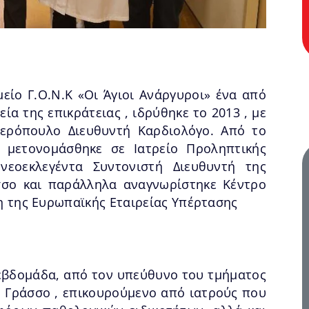
είο Γ.Ο.Ν.Κ «Οι Άγιοι Ανάργυροι» ένα από
ία της επικράτειας , ιδρύθηκε το 2013 , με
ερόπουλο Διευθυντή Καρδιολόγο. Από το
 μετονομάσθηκε σε Ιατρείο Προληπτικής
νεοεκλεγέντα Συντονιστή Διευθυντή της
σσο και παράλληλα αναγνωρίστηκε Κέντρο
η της Ευρωπαϊκής Εταιρείας Υπέρτασης
ν εβδομάδα, από τον υπεύθυνο του τμήματος
η Γράσσο , επικουρούμενο από ιατρούς που